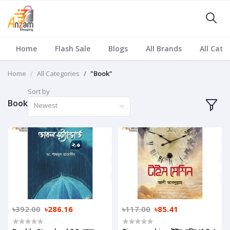
Home
Flash Sale
Blogs
All Brands
All Cate
Home
All Categories
"Book"
Sort by
Book
Newest
৳392.00
৳286.16
৳117.00
৳85.41