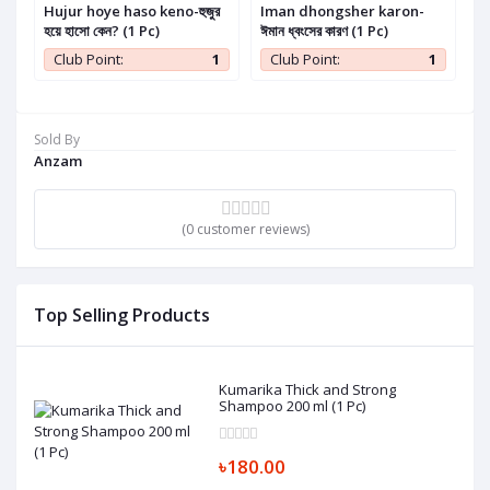
Hujur hoye haso keno-হুজুর
Iman dhongsher karon-
Ka
হয়ে হাসো কেন? (1 Pc)
ঈমান ধ্বংসের কারণ (1 Pc)
(প
1
Club Point:
1
Club Point:
1
Sold By
Anzam
(0 customer reviews)
Top Selling Products
Kumarika Thick and Strong
Shampoo 200 ml (1 Pc)
৳180.00