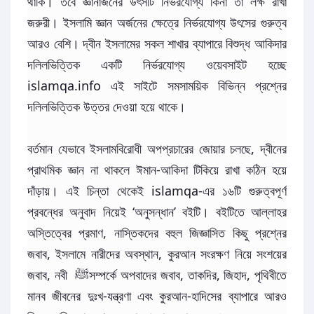
থাকি। তবে জ্ঞানার্জনের উৎসটি নির্ভরযোগ্য কিনা তা লক্ষ রাখা
জরুরী। ইসলামি জ্ঞান অর্জনের ক্ষেত্রে নির্ভরযোগ্য উৎসের গুরুত্ব
আরও বেশি। দ্বীন ইসলামের সকল শাখার ব্যাপারে বিশুদ্ধ আকিদার
দলিলভিত্তিক একটি নির্ভরযোগ্য ওয়েবসাইট হচ্ছে
islamqa.info এই সাইটে সমসাময়িক বিভিন্ন প্রশ্নের
দলিলভিত্তিক উত্তর দেওয়া হয়ে থাকে।
বর্তমান যেভাবে ইসলামবিরোধী অপপ্রচারের জোয়ার চলছে
,
দ্বীনের
প্রাথমিক জ্ঞান না থাকলে ঈমান-আকিদা টিকিয়ে রাখা কঠিন হয়ে
দাঁড়ায়। এই চিন্তা থেকেই islamqa-এর ১৬টি গুরুত্বপূর্ণ
প্রবন্ধের অনুবাদ নিয়েই
‘
অনুসন্ধান
’
বইটি। বইটিতে আল্লাহর
অস্তিত্বের প্রমাণ, নাস্তিকদের বহুল জিজ্ঞাসিত কিছু প্রশ্নের
জবাব
,
ইসলামে নারীদের অবস্থান
,
কুরআন সংরক্ষণ নিয়ে সংশয়ের
জবাব
,
নবী
ﷺ
সম্পর্কে অপবাদের জবাব
,
তাকদির
,
জিহাদ
,
পৃথিবীতে
মানব জীবনের দুঃখ
-
যন্ত্রণা এবং কুরআন
-
হাদিসের ব্যাপারে আরও