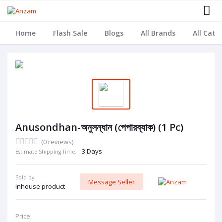
Home
Flash Sale
Blogs
All Brands
All Cate
Anusondhan-অনুসন্ধান (পেপারব্যাক) (1 Pc)
(0 reviews)
3 Days
Estimate Shipping Time:
Sold by:
Message Seller
Inhouse product
Price: