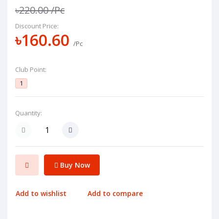
৳220.00
/Pc
Discount Price:
৳160.60
/Pc
Club Point:
1
Quantity:
Buy Now
Add to wishlist
Add to compare